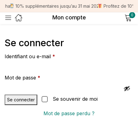
chat !
10% supplémentaires jusqu’au 31 mai 2026
Profitez de 10% po
0
Signe dans
Mon compte
Se connecter
Se souvenir de moi
Mot de passe perdu?
Identifiant ou e-mail
*
Journal en
Mot de passe
*
Se souvenir de moi
Se connecter
Mot de passe perdu ?